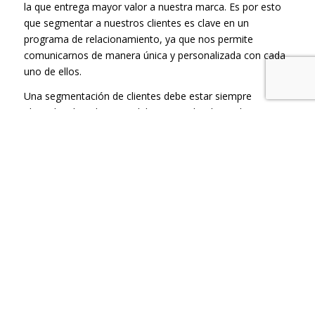
la que entrega mayor valor a nuestra marca. Es por esto
que segmentar a nuestros clientes es clave en un
programa de relacionamiento, ya que nos permite
comunicarnos de manera única y personalizada con cada
uno de ellos.
Una segmentación de clientes debe estar siempre
alineada a los objetivos del negocio donde es clave:
Segmentar la cartera de clientes
Identificar las características distintas de cada
segmento
Aplicar técnicas de Minería de datos que nos permitan
conocer más a nuestros clientes
Conocer el ciclo de vida y de recompra de nuestros
clientes